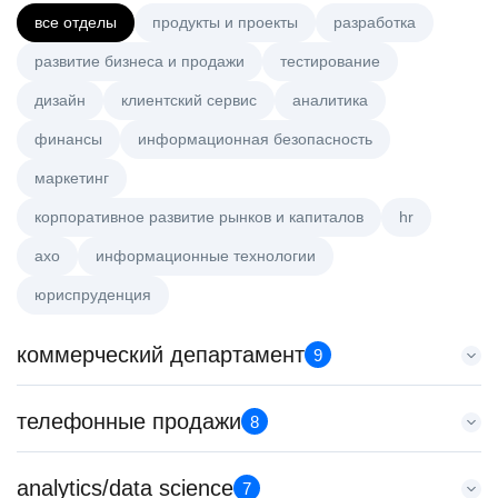
все отделы
продукты и проекты
разработка
развитие бизнеса и продажи
тестирование
дизайн
клиентский сервис
аналитика
финансы
информационная безопасность
маркетинг
корпоративное развитие рынков и капиталов
hr
axo
информационные технологии
юриспруденция
коммерческий департамент
9
Key Account Manager (EdTech)
телефонные продажи
8
HeadHunter::Коммерческий департамент
вчера
Специалист телемаркетинга
analytics/data science
150000 ₽
7