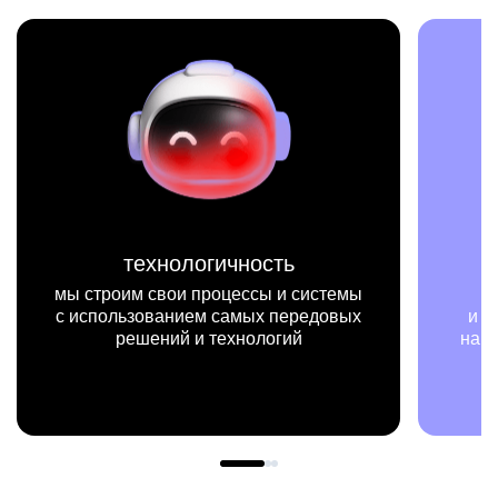
технологичность
мы строим свои процессы и системы
мы н
с использованием самых передовых
и пример
решений и технологий
нашей ра