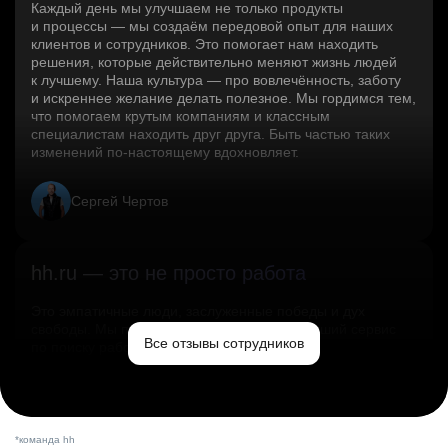
Каждый день мы улучшаем не только продукты
и процессы — мы создаём передовой опыт для наших
клиентов и сотрудников. Это помогает нам находить
решения, которые действительно меняют жизнь людей
к лучшему. Наша культура — про вовлечённость, заботу
и искреннее желание делать полезное. Мы гордимся тем,
что помогаем крутым компаниям и классным
специалистам находить друг друга. Быть частью таких
изменений по‑настоящему вдохновляет.
Сергей Чертов
hh.ru — это не просто работа
Это эмпатичные люди, заслуженные победы и дух
свободы. Мы помогаем миру и создаём лучший сервис
Все отзывы сотрудников
по поиску работы в стране.
Ольга Емельянова
*команда hh