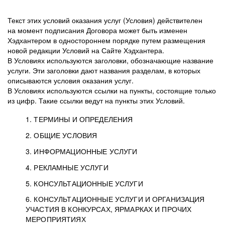
Текст этих условий оказания услуг (Условия) действителен
на момент подписания Договора может быть изменен
Хэдхантером в одностороннем порядке путем размещения
новой редакции Условий на Сайте Хэдхантера.
В Условиях используются заголовки, обозначающие название
услуги. Эти заголовки дают названия разделам, в которых
описываются условия оказания услуг.
В Условиях используются ссылки на пункты, состоящие только
из цифр. Такие ссылки ведут на пункты этих Условий.
1. ТЕРМИНЫ И ОПРЕДЕЛЕНИЯ
2. ОБЩИЕ УСЛОВИЯ
3. ИНФОРМАЦИОННЫЕ УСЛУГИ
1.1. Хэдхантер, или
Хэдхантер, ООО
4. РЕКЛАМНЫЕ УСЛУГИ
HeadHunter, или
«Хэдхантер», ИНН
2.1. Типы и статусы регистрации
5. КОНСУЛЬТАЦИОННЫЕ УСЛУГИ
Исполнитель
7718620740, адрес:
Типы регистрации
3.1. Предоставление доступа к базе данных
2.2. Активация услуг
6. КОНСУЛЬТАЦИОННЫЕ УСЛУГИ И ОРГАНИЗАЦИЯ
125047, г. Москва,
резюме с предложениями Соискателей
Описание и активация
УЧАСТИЯ В КОНКУРСАХ, ЯРМАРКАХ И ПРОЧИХ
2.1.1. Заказчику может быть присвоен один
4.0. Общие условия оказания рекламных услуг
внутригородская
о трудоустройстве с возможностью просмотра
МЕРОПРИЯТИЯХ
из Типов регистраций.
территория
4.0.1. Хэдхантер оказывает Заказчику услугу