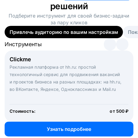
решений
Подберите инструмент для своей
бизнес-задачи
за пару кликов
Привлечь аудиторию по вашим настройкам
Пок
Инструменты
Инструменты
Инструменты
Виртуальный рекрутер
Clickme
Вакансия дня
Массовый подбор под ключ. Решите, сколько
Рекламная платформа от hh.ru: простой
Рекламный формат для вакансий на главной странице
кандидатов и когда вам нужно, и за дело возьмутся
технологичный сервис для продвижения вакансий
hh.ru. Увеличивает количество откликов
маркетологи, рекрутеры и проектные менеджеры
и проектов бизнеса на разных площадках: на hh.ru,
hh.ru с целым набором digital-инструментов
во ВКонтакте, Яндексе, Одноклассниках и Mail.ru
Стоимость:
от 200 000 ₽
Узнать подробнее
Стоимость:
от 500 ₽
Узнать подробнее
Узнать подробнее