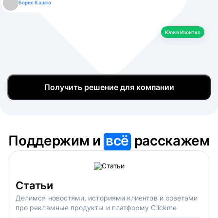
Борис Кашко
Юлия Изоитко
Александр Кулагин
Даниил Макаров
Екатерина Лазаренко
Юлия Изоитко
Получить решение для компании
Поддержим и
всё
расскажем
Статьи
Делимся новостями, историями клиентов и советами
про рекламные продукты и платформу Clickme