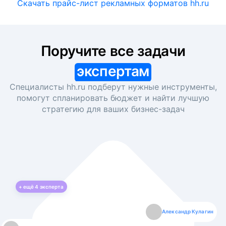
Скачать прайс-лист рекламных форматов hh.ru
Поручите все задачи
экспертам
Специалисты hh.ru подберут нужные инструменты,
помогут спланировать бюджет и найти лучшую
стратегию для ваших
бизнес-задач
+ ещё
4
эксперта
Екатерина Лазаренко
Александр Кулагин
Даниил Макаров
Борис Кашко
Юлия Изоитко