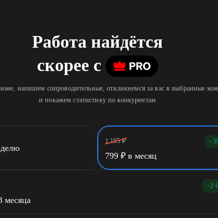
Работа найдётся
скорее
c
юме, напишем сопроводительные, откликнемся за вас в выбранные ко
и покажем статистику по конкурентам
1 195
₽
−3
еделю
799
₽
в месяц
−2 
3 месяца