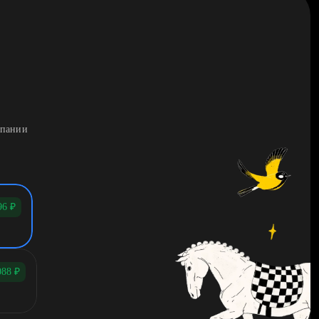
мпании
96
₽
088
₽