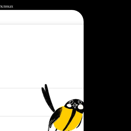
ткликах