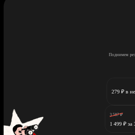
Поднимем рез
279
₽
в н
3 587
₽
1 499
₽
за 