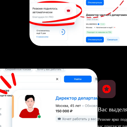
Вас выделя
Резюме ярко под
вас пригласят р