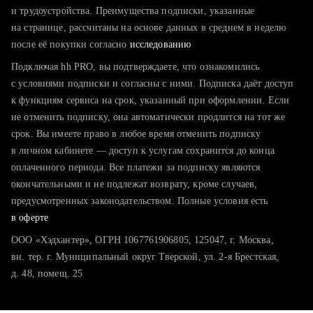
тратите много времени на поиск и вручную поднимаете
и трудоустройства. Преимущества подписки, указанные
резюме
на странице, рассчитаны на основе данных в среднем в неделю
после её покупки согласно
хотите сравнить себя с конкурентами и оценить шансы
исследованию
Подключая hh PRO, вы подтверждаете, что ознакомились
с условиями подписки и согласны с ними. Подписка даёт доступ
к функциям сервиса на срок, указанный при оформлении. Если
не отменить подписку, она автоматически продлится на тот же
срок. Вы имеете право в любое время отменить подписку
в личном кабинете — доступ к услугам сохранится до конца
оплаченного периода. Все платежи за подписку являются
окончательными и не подлежат возврату, кроме случаев,
предусмотренных законодательством. Полные условия есть
в оферте
ООО «Хэдхантер», ОГРН 1067761906805, 125047, г. Москва,
вн. тер. г. Муниципальный округ Тверской, ул. 2-я Брестская,
д. 48, помещ. 25